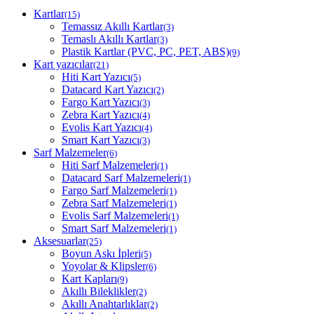
Kartlar
(15)
Temassız Akıllı Kartlar
(3)
Temaslı Akıllı Kartlar
(3)
Plastik Kartlar (PVC, PC, PET, ABS)
(9)
Kart yazıcılar
(21)
Hiti Kart Yazıcı
(5)
Datacard Kart Yazıcı
(2)
Fargo Kart Yazıcı
(3)
Zebra Kart Yazıcı
(4)
Evolis Kart Yazıcı
(4)
Smart Kart Yazıcı
(3)
Sarf Malzemeler
(6)
Hiti Sarf Malzemeleri
(1)
Datacard Sarf Malzemeleri
(1)
Fargo Sarf Malzemeleri
(1)
Zebra Sarf Malzemeleri
(1)
Evolis Sarf Malzemeleri
(1)
Smart Sarf Malzemeleri
(1)
Aksesuarlar
(25)
Boyun Askı İpleri
(5)
Yoyolar & Klipsler
(6)
Kart Kapları
(9)
Akıllı Bileklikler
(2)
Akıllı Anahtarlıklar
(2)