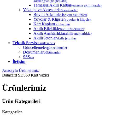
kartlar(pvc, pc, pet, abs)
Temassız Akıllı Kartlar
temassız akıllı kartlar
Yaka ipi ve Aksesuarlar
aksesuarlar
Boyun Askı İpleri
boyun askı ipleri
Yoyolar & Klipsler
yoyolar & klipsler
Kart Kapları
kart kapları
Akıllı Bileklikler
akıllı bileklikler
Akıllı Anahtarlıklar
akıllı anahtarlıklar
Akıllı Jetonlar
akıllı jetonlar
Teknik Servis
teknik servis
Güncellemeler
güncellemeler
Dökümanlar
dökümanlar
SSS
sss
İletişim
Anasayfa
Ürünlerimiz
Datacard SD360 Kart yazıcı
Ürünlerimiz
Ürün Kategorileri
Kategoriler