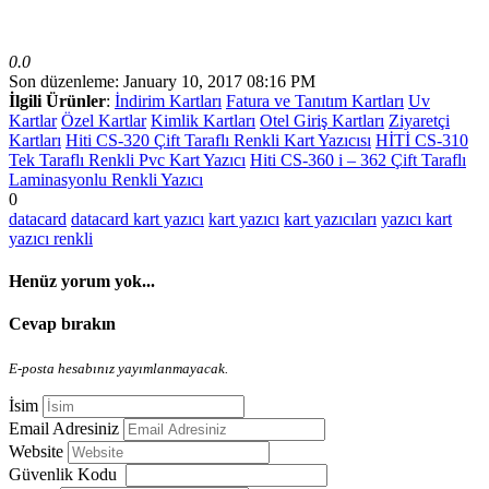
0.0
Son düzenleme: January 10, 2017 08:16 PM
İlgili Ürünler
:
İndirim Kartları
Fatura ve Tanıtım Kartları
Uv
Kartlar
Özel Kartlar
Kimlik Kartları
Otel Giriş Kartları
Ziyaretçi
Kartları
Hiti CS-320 Çift Taraflı Renkli Kart Yazıcısı
HİTİ CS-310
Tek Taraflı Renkli Pvc Kart Yazıcı
Hiti CS-360 i – 362 Çift Taraflı
Laminasyonlu Renkli Yazıcı
0
datacard
datacard kart yazıcı
kart yazıcı
kart yazıcıları
yazıcı kart
yazıcı renkli
Henüz yorum yok...
Cevap bırakın
E-posta hesabınız yayımlanmayacak.
İsim
Email Adresiniz
Website
Güvenlik Kodu