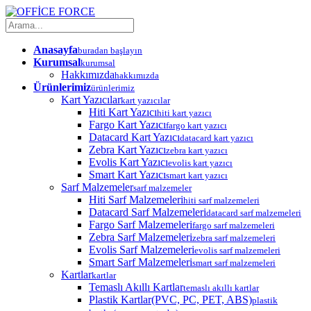
Anasayfa
buradan başlayın
Kurumsal
kurumsal
Hakkımızda
hakkımızda
Ürünlerimiz
ürünlerimiz
Kart Yazıcılar
kart yazıcılar
Hiti Kart Yazıcı
hiti kart yazıcı
Fargo Kart Yazıcı
fargo kart yazıcı
Datacard Kart Yazıcı
datacard kart yazıcı
Zebra Kart Yazıcı
zebra kart yazıcı
Evolis Kart Yazıcı
evolis kart yazıcı
Smart Kart Yazıcı
smart kart yazıcı
Sarf Malzemeler
sarf malzemeler
Hiti Sarf Malzemeleri
hiti sarf malzemeleri
Datacard Sarf Malzemeleri
datacard sarf malzemeleri
Fargo Sarf Malzemeleri
fargo sarf malzemeleri
Zebra Sarf Malzemeleri
zebra sarf malzemeleri
Evolis Sarf Malzemeleri
evolis sarf malzemeleri
Smart Sarf Malzemeleri
smart sarf malzemeleri
Kartlar
kartlar
Temaslı Akıllı Kartlar
temaslı akıllı kartlar
Plastik Kartlar(PVC, PC, PET, ABS)
plastik