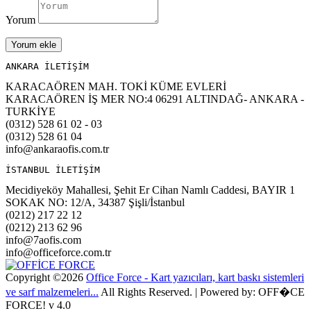
Yorum
Yorum ekle
ANKARA İLETİŞİM 
KARACAÖREN MAH. TOKİ KÜME EVLERİ
KARACAÖREN İŞ MER NO:4 06291 ALTINDAĞ- ANKARA -
TURKİYE
(0312) 528 61 02 - 03
(0312) 528 61 04
info@ankaraofis.com.tr
Mecidiyeköy Mahallesi, Şehit Er Cihan Namlı Caddesi, BAYIR 1
SOKAK NO: 12/A, 34387 Şişli/İstanbul
(0212) 217 22 12
(0212) 213 62 96
info@7aofis.com
info@officeforce.com.tr
Copyright ©2026
Office Force - Kart yazıcıları, kart baskı sistemleri
ve sarf malzemeleri...
All Rights Reserved. | Powered by: OFF�CE
FORCE! v 4.0