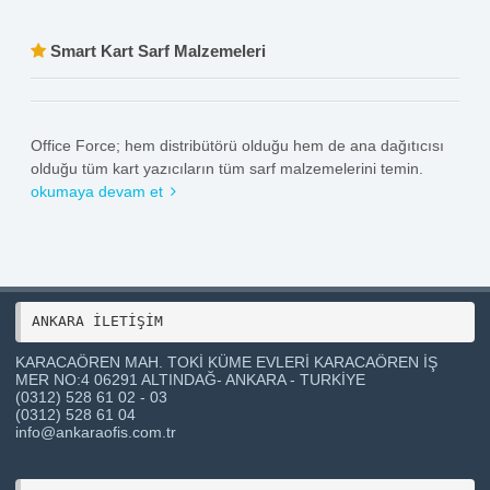
Smart Kart Sarf Malzemeleri
Office Force; hem distribütörü olduğu hem de ana dağıtıcısı
olduğu tüm kart yazıcıların tüm sarf malzemelerini temin.
okumaya devam et
ANKARA İLETİŞİM 
KARACAÖREN MAH. TOKİ KÜME EVLERİ KARACAÖREN İŞ
MER NO:4 06291 ALTINDAĞ- ANKARA - TURKİYE
(0312) 528 61 02 - 03
(0312) 528 61 04
info@ankaraofis.com.tr