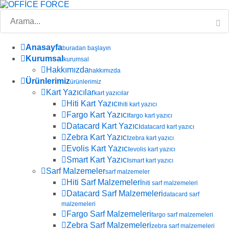
Anasayfa
buradan başlayın
Kurumsal
kurumsal
Hakkımızda
hakkımızda
Ürünlerimiz
ürünlerimiz
Kart Yazıcılar
kart yazıcılar
Hiti Kart Yazıcı
hiti kart yazıcı
Fargo Kart Yazıcı
fargo kart yazıcı
Datacard Kart Yazıcı
datacard kart yazıcı
Zebra Kart Yazıcı
zebra kart yazıcı
Evolis Kart Yazıcı
evolis kart yazıcı
Smart Kart Yazıcı
smart kart yazıcı
Sarf Malzemeler
sarf malzemeler
Hiti Sarf Malzemeleri
hiti sarf malzemeleri
Datacard Sarf Malzemeleri
datacard sarf
malzemeleri
Fargo Sarf Malzemeleri
fargo sarf malzemeleri
Zebra Sarf Malzemeleri
zebra sarf malzemeleri