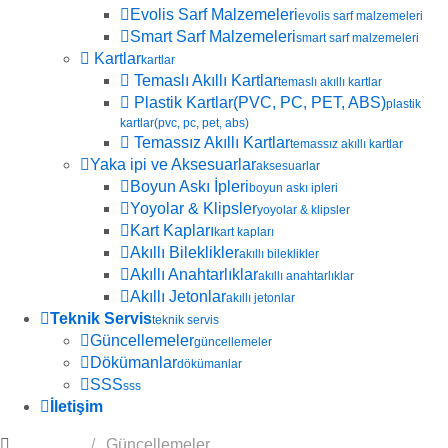
Evolis Sarf Malzemeleri
evolis sarf malzemeleri
Smart Sarf Malzemeleri
smart sarf malzemeleri
Kartlar
kartlar
Temaslı Akıllı Kartlar
temaslı akıllı kartlar
Plastik Kartlar(PVC, PC, PET, ABS)
plastik
kartlar(pvc, pc, pet, abs)
Temassız Akıllı Kartlar
temassız akıllı kartlar
Yaka ipi ve Aksesuarlar
aksesuarlar
Boyun Askı İpleri
boyun askı ipleri
Yoyolar & Klipsler
yoyolar & klipsler
Kart Kapları
kart kapları
Akıllı Bileklikler
akıllı bileklikler
Akıllı Anahtarlıklar
akıllı anahtarlıklar
Akıllı Jetonlar
akıllı jetonlar
Teknik Servis
teknik servis
Güncellemeler
güncellemeler
Dökümanlar
dökümanlar
SSS
sss
İletişim
Anasayfa
Güncellemeler