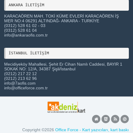
ANKARA İLETİŞİM 
KARACAÖREN MAH. TOKİ KÜME EVLERİ KARACAÖREN İŞ
MER NO:4 06291 ALTINDAĞ- ANKARA - TURKİYE
(0312) 528 61 02 - 03
(0312) 528 61 04
info@ankaraofis.com.tr
Mecidiyeköy Mahallesi, Şehit Er Cihan Namlı Caddesi, BAYIR 1
SOKAK NO: 12/A, 34387 Şişli/İstanbul
(0212) 217 22 12
(0212) 213 62 96
info@7aofis.com
info@officeforce.com.tr
Copyright ©2026
Office Force - Kart yazıcıları, kart baskı