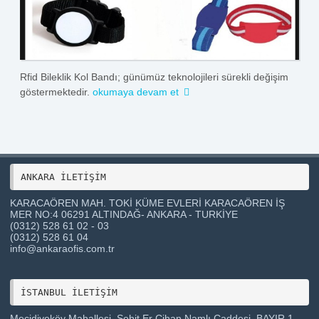
Rfid Bileklik Kol Bandı; günümüz teknolojileri sürekli değişim
göstermektedir.
okumaya devam et
ANKARA İLETİŞİM 
KARACAÖREN MAH. TOKİ KÜME EVLERİ KARACAÖREN İŞ
MER NO:4 06291 ALTINDAĞ- ANKARA - TURKİYE
(0312) 528 61 02 - 03
(0312) 528 61 04
info@ankaraofis.com.tr
Mecidiyeköy Mahallesi, Şehit Er Cihan Namlı Caddesi, BAYIR 1