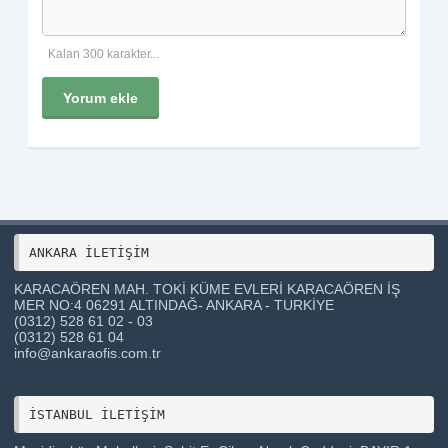
Kalan 300 karakter...
Yorum ekle
ANKARA İLETİŞİM 
KARACAÖREN MAH. TOKİ KÜME EVLERİ KARACAÖREN İŞ
MER NO:4 06291 ALTINDAĞ- ANKARA - TURKİYE
(0312) 528 61 02 - 03
(0312) 528 61 04
info@ankaraofis.com.tr