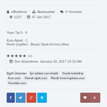
officeforce
Aksesuarlar
0 Yorumlar
1227
07 Jan 2017
Yoyo Tip 5 - 6
Kutu Adedi : 1
Renk Çeşitleri : Beyaz,Siyah,Kırmızı,Mavi
0.0
Son düzenleme: January 10, 2017 10:15 AM
İlgili Ürünler
:
İpe takılan yoyo küçük
Yoyolu kalemli ip
Kare yoyo
Timsah ağızlı yoyo
Plastik krom kaplama yoyo
Yuvarlak yoyo
0