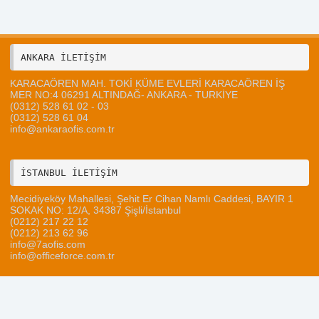
ANKARA İLETİŞİM 
KARACAÖREN MAH. TOKİ KÜME EVLERİ KARACAÖREN İŞ
MER NO:4 06291 ALTINDAĞ- ANKARA - TURKİYE
(0312) 528 61 02 - 03
(0312) 528 61 04
info@ankaraofis.com.tr
Mecidiyeköy Mahallesi, Şehit Er Cihan Namlı Caddesi, BAYIR 1
SOKAK NO: 12/A, 34387 Şişli/İstanbul
(0212) 217 22 12
(0212) 213 62 96
info@7aofis.com
info@officeforce.com.tr